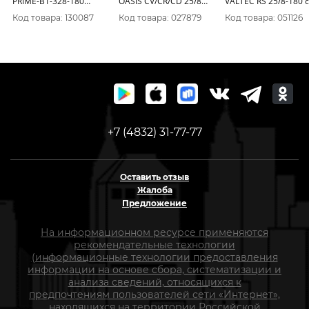
PRIME-B1-328-180
OASIS CV/CR/CD 25/8
VALTEC RS 25/8-180 с
Акварио 5038 (32мм,
180мм
гайками VRS.258.18.
Код товара: 130087
Код товара: 027879
Код товара: 051126
8м подъем,
Монтажная длина
180мм)
+7 (4832) 31-77-77
Оставить отзыв
Жалоба
Предложение
На информационном ресурсе применяются
рекомендательные технологии
(информационные технологии предоставления
информации на основе сбора, систематизации и
анализа сведений, относящихся к
предпочтениям пользователей сети «Интернет»,
находящихся на территории Российской