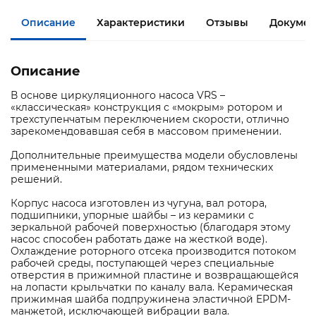
Описание
Характеристики
Отзывы
Докумен
Описание
В основе циркуляционного насоса VRS –
«классическая» конструкция с «мокрым» ротором и
трехступенчатым переключением скорости, отлично
зарекомендовавшая себя в массовом применении.
Дополнительные преимущества модели обусловлены
примененными материалами, рядом технических
решений.
Корпус насоса изготовлен из чугуна, вал ротора,
подшипники, упорные шайбы – из керамики с
зеркальной рабочей поверхностью (благодаря этому
насос способен работать даже на жесткой воде).
Охлаждение роторного отсека производится потоком
рабочей среды, поступающей через специальные
отверстия в прижимной пластине и возвращающейся
на лопасти крыльчатки по каналу вала. Керамическая
прижимная шайба подпружинена эластичной EPDM-
манжетой, исключающей вибрации вала.