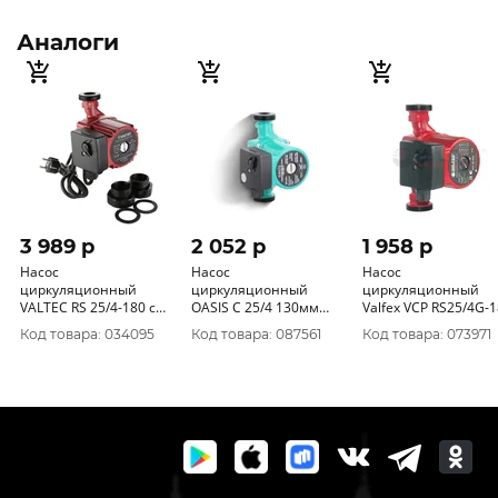
Аналоги
3 989 p
2 052 p
1 958 p
Насос
Насос
Насос
циркуляционный
циркуляционный
циркуляционный
VALTEC RS 25/4-180 с
OASIS C 25/4 130мм
Valfex VCP RS25/4G-
гайками VRS.254.18.0
уп.8/1шт.
уп.8/1шт.
Код товара: 034095
Код товара: 087561
Код товара: 073971