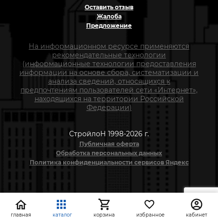
Оставить отзыв
Жалоба
Предложение
На информационном ресурсе применяются
рекомендательные технологии
(информационные технологии предоставления
информации на основе сбора, систематизации и
анализа сведений, относящихся к
предпочтениям пользователей сети «Интернет»,
находящихся на территории Российской
Федерации)
СтройлоН 1998-2026 г.
Публичная оферта
Обработка персональных данных
Политика конфиденциальности сервисов Яндекс
главная
каталог
корзина
избранное
кабинет