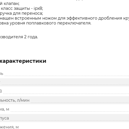
 клапан;
класс защиты - ipx8;
ручка для переноса;
снащен встроенным ножом для эффективного дробления кр
вка уровня поплавкового переключателя.
зводителя 2 года.
характеристики
ль
т
В
ьность, л/мин
а, м
пуса
жения, м