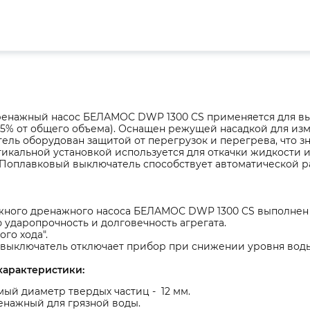
енажный насос БЕЛАМОС DWP 1300 CS применяется для вы
 5% от общего объема). Оснащен режущей насадкой для из
ель оборудован защитой от перегрузок и перегрева, что з
тикальной установкой используется для откачки жидкости 
Поплавковый выключатель способствует автоматической раб
жного дренажного насоса БЕЛАМОС DWP 1300 CS выполнен 
ударопрочность и долговечность агрегата.
ого хода".
выключатель отключает прибор при снижении уровня воды.
характеристики:
ый диаметр твердых частиц - 12 мм.
енажный для грязной воды.