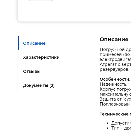
Описание
Описание
Погружной др
примесей (до
Характеристики
электродвигат
Агрегат с вер
резервуаров. 
Отзывы
Особенности:
Надёжность.
Документы (2)
Корпус погру
максимальную 
Защита от "сух
Поплавковый 
Технические 
Допустим
Тип - др