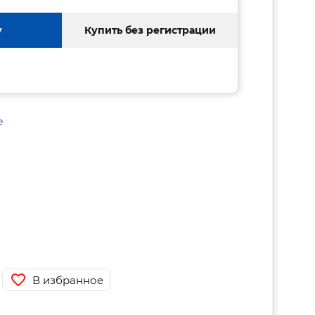
у
Купить без регистрации
е
В избранное