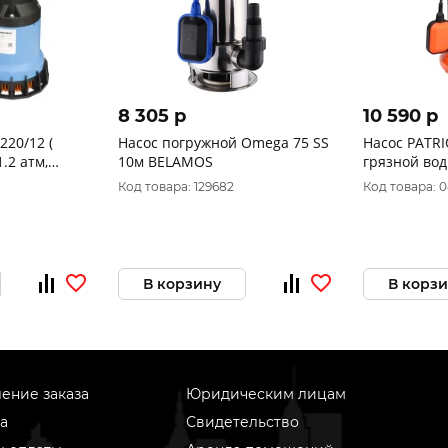
8 305 p
10 590 p
20/12 (
Насос погружной Omega 75 SS
Насос PATRI
1.2 атм,
10м BELAMOS
грязной вод
погружной ) Джилекс ( 5101 )
ножом (1200
Код товара: 129682
Код товара: 
подъем)315
В корзину
В корз
ение заказа
Юридическим лицам
а
Свидетельство