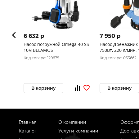
6 632 p
7 950 p
Насос погружной Omega 40 SS
Насос Дренажник 2
10м BELAMOS
750Вт, 220 л/мин, 
Код товара: 129679
Код товара: 033662
В корзину
В корзину
Главная
О компании
Оформл
Каталог
Услуги компании
Доставк