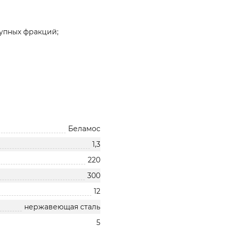
упных фракций;
Беламос
1,3
220
300
12
нержавеющая сталь
5