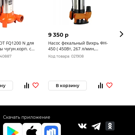
9 350 p
18 7
OT FQ1200 N для
Насос фекальный Вихрь ФН-
Насос
ы чугун.корп. с
450 ( 450Вт, 267 л/мин,
DEKAD
Вт, 300л/мин, 8м
погружной ) 68/5/2
грязна
040887
Код товара: 021908
Код то
302428
но
ину
В корзину
В 
Скачать приложение