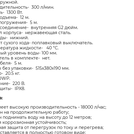
гружной.
ительность- 300 л/мин.
- 1300 Вт.
одъема- 12 м.
погружения- 5 м.
 соединение- внутренняя G2 дюйм.
л корпуса- нержавеющая сталь.
оды- нижний.
т сухого хода- поплавковый выключатель.
ература жидкости- 40 °С.
ый уровень воды- 100 мм.
ель в комплекте- нет.
беля- 5 м.
 без упаковки- 515х380х190 мм.
- 20.5 кг.
DWP.
ние- 220 В.
щиты- IPX8.
а:
еет высокую производительность - 18000 л/час;
н на продолжительную работу;
 поднимать воду на высоту до 12 метров;
 коррозионная устойчивость;
ая защита от перегрузок по току и перегрева;
ставляется в полностью готовом виде;