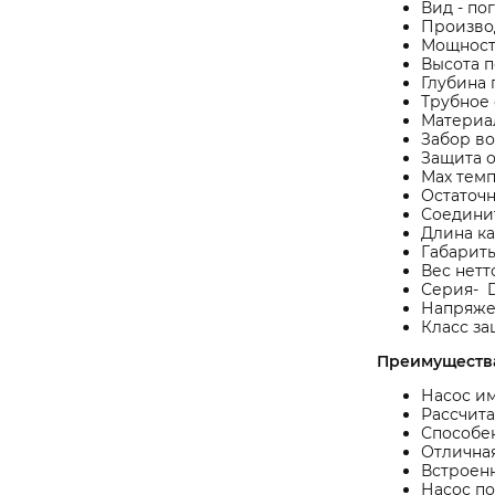
Вид - по
Производ
Мощность
Высота п
Глубина 
Трубное
Материа
Забор в
Защита о
Мах темп
Остаточн
Соединит
Длина ка
Габариты
Вес нетто
Серия- 
Напряже
Класс за
Преимуществ
Насос им
Рассчита
Способен
Отличная
Встроенн
Насос по