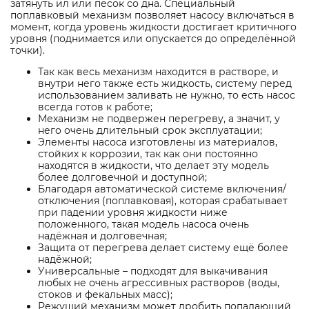
затянуть ил или песок со дна. Специальный
поплавковый механизм позволяет насосу включаться в
момент, когда уровень жидкости достигает критичного
уровня (поднимается или опускается до определённой
точки).
Так как весь механизм находится в растворе, и
внутри него также есть жидкость, систему перед
использованием заливать не нужно, то есть насос
всегда готов к работе;
Механизм не подвержен перегреву, а значит, у
него очень длительный срок эксплуатации;
Элементы насоса изготовлены из материалов,
стойких к коррозии, так как они постоянно
находятся в жидкости, что делает эту модель
более долговечной и доступной;
Благодаря автоматической системе включения/
отключения (поплавковая), которая срабатывает
при падении уровня жидкости ниже
положенного, такая модель насоса очень
надёжная и долговечная;
Защита от перегрева делает систему ещё более
надёжной;
Универсальные – подходят для выкачивания
любых не очень агрессивных растворов (воды,
стоков и фекальных масс);
Режущий механизм может дробить попадающий