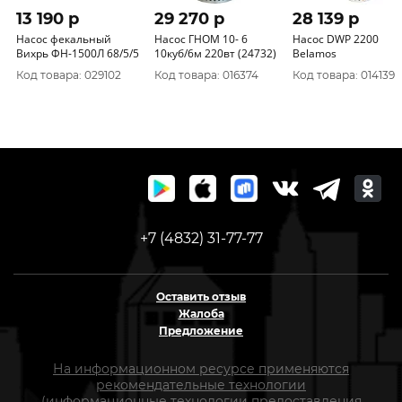
13 190 p
29 270 p
28 139 p
Насос фекальный
Насос ГНОМ 10- 6
Насос DWP 2200
Вихрь ФН-1500Л 68/5/5
10куб/6м 220вт (24732)
Belamos
Код товара: 029102
Код товара: 016374
Код товара: 014139
+7 (4832) 31-77-77
Оставить отзыв
Жалоба
Предложение
На информационном ресурсе применяются
рекомендательные технологии
(информационные технологии предоставления