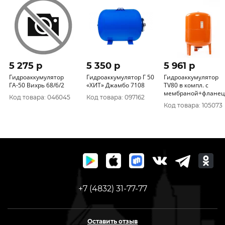
5 275 p
5 350 p
5 961 p
Гидроаккумулятор
Гидроаккумулятор Г 50
Гидроаккумулятор
ГА-50 Вихрь 68/6/2
«ХИТ» Джамбо 7108
TV80 в компл. с
мембраной+фланец
Код товара: 046045
Код товара: 097162
Код товара: 105073
+7 (4832) 31-77-77
Оставить отзыв