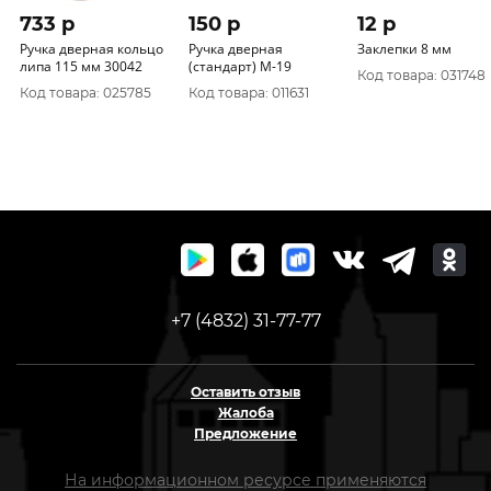
733 p
150 p
12 p
Ручка дверная кольцо
Ручка дверная
Заклепки 8 мм
липа 115 мм 30042
(стандарт) М-19
Код товара: 031748
Код товара: 025785
Код товара: 011631
+7 (4832) 31-77-77
Оставить отзыв
Жалоба
Предложение
На информационном ресурсе применяются