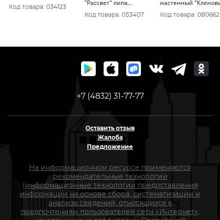
"Рассвет" липа
настенный "Кленов
Код товара: 034123
35х13х26 32177_
лист" 35х25 см,
Код товара: 053407
Код товара: 080662
БАННАЯ ЛИНИЯ™
+7 (4832) 31-77-77
Оставить отзыв
Жалоба
Предложение
На информационном ресурсе применяются
рекомендательные технологии
(информационные технологии предоставления
информации на основе сбора, систематизации и
анализа сведений, относящихся к
предпочтениям пользователей сети «Интернет»,