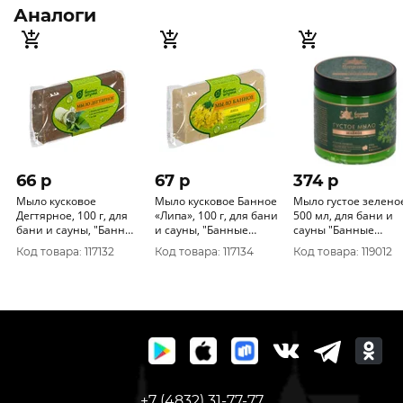
Аналоги
66 p
67 p
374 p
Мыло кусковое
Мыло кусковое Банное
Мыло густое зелено
Дегтярное, 100 г, для
«Липа», 100 г, для бани
500 мл, для бани и
бани и сауны, "Банные
и сауны, "Банные
сауны "Банные
штучки" 33675
штучки" 33677
штучки" 33674
Код товара: 117132
Код товара: 117134
Код товара: 119012
+7 (4832) 31-77-77