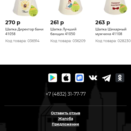
270 p
261 p
263 p
Шапка Директор бани
Шапка Лучший
Шапка Шикарный
41058
банщик 41050
мужчина 41108
Код товара: 036914
Код товара: 036209
Код товара: 028230
+7 (4832) 31-77-77
Оставить отзыв
Жалоба
Предложение