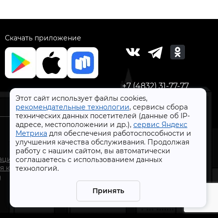
Скачать приложение
+7 (4832) 31-77-77
Этот сайт использует файлы cookies,
рекомендательные технологии
, сервисы сбора
технических данных посетителей (данные об IP-
адресе, местоположении и др.),
сервис Яндекс
Метрика
для обеспечения работоспособности и
улучшения качества обслуживания. Продолжая
работу с нашим сайтом, вы автоматически
СтройлоН 1998-2026 г.
ации
соглашаетесь с использованием данных
Публичная оферта
я к
технологий.
Обработка персональных данных
а
Политика конфиденциальности сервисов Яндекс
Принять