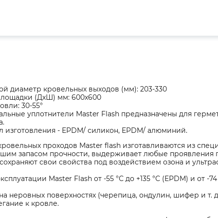
й диаметр кровельных выходов (мм): 203-330
площадки (ДхШ) мм: 600х600
овли: 30-55°
льные уплотнители Master Flash предназначены для герме
а.
л изготовления - EPDM/ силикон, EPDM/ алюминий.
ровельных проходов Master flash изготавливаются из спе
ьшим запасом прочности, выдерживает любые проявления 
сохраняют свои свойства под воздействием озона и ультра
сплуатации Master Flash от -55 °С до +135 °С (EPDM) и от -74
а неровных поверхностях (черепица, ондулин, шифер и т. д
гание к кровле.