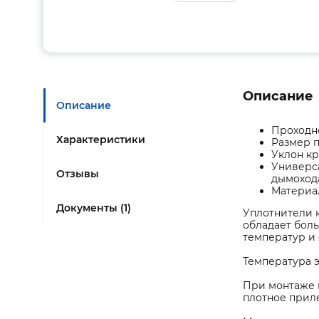
Описание
Описание
Проходно
Характеристики
Размер 
Уклон кр
Универса
Отзывы
дымоход
Материа
Документы (1)
Уплотнители к
обладает бол
температур и 
Температура эк
При монтаже н
плотное приле