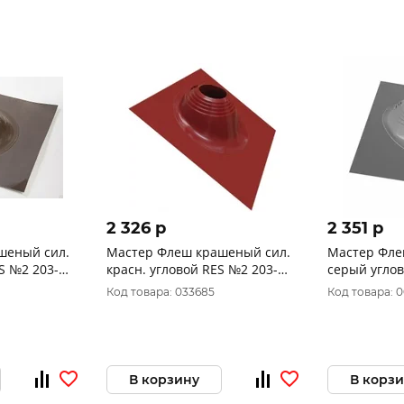
2 326 p
2 351 p
шеный сил.
Мастер Флеш крашеный сил.
Мастер Фле
S №2 203-
красн. угловой RES №2 203-
серый углов
280mm
280mm
Код товара: 033685
Код товара: 
В корзину
В корз