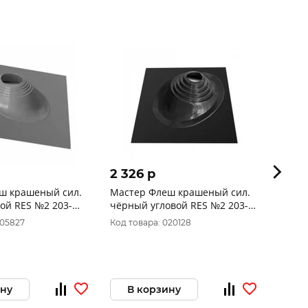
2 326 p
1 63
ш крашеный сил.
Мастер Флеш крашеный сил.
Масте
ой RES №2 203-
чёрный угловой RES №2 203-
син. 
280mm
200m
005827
Код товара: 020128
Код то
ину
В корзину
В 