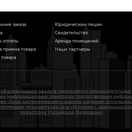
ение заказа
Юридическим лицам
а
Свидетельство
ы оплаты
Аренда помещений
а приема товара
Наши партнеры
 товара
информационном ресурсе применяются рекомендательные
гии (информационные технологии предоставления информ
ове сбора, систематизации и анализа сведений, относящихс
почтениям пользователей сети «Интернет», находящихся н
территории Российской Федерации)