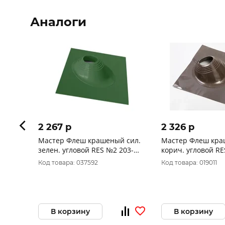
Аналоги
2 267 p
2 326 p
Мастер Флеш крашеный сил.
Мастер Флеш кра
зелен. угловой RES №2 203-
корич. угловой RE
280mm
280mm
Код товара: 037592
Код товара: 019011
В корзину
В корзину