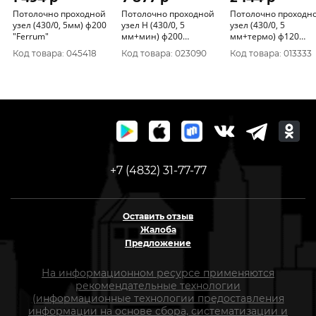
Потолочно проходной
Потолочно проходной
Потолочно проходн
узел (430/0, 5мм) ф200
узел Н (430/0, 5
узел (430/0, 5
"Ferrum"
мм+мин) ф200
мм+термо) ф120
"Ferrum"
"Ferrum"
Код товара: 045418
Код товара: 023090
Код товара: 013333
+7 (4832) 31-77-77
Оставить отзыв
Жалоба
Предложение
На информационном ресурсе применяются
рекомендательные технологии
(информационные технологии предоставления
информации на основе сбора, систематизации и