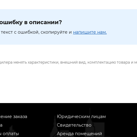
ошибку в описании?
текст с ошибкой, скопируйте и
напишите нам.
дилера менять характеристики, внешний вид, комплектацию товара и м
ение заказа
Юридическим лицам
а
Свидетельство
ы оплаты
Аренда помещений