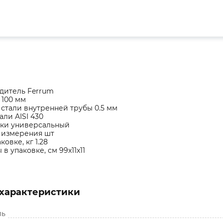
дитель Ferrum
 100 мм
стали внутренней трубы 0.5 мм
али AISI 430
рки универсальный
 измерения шт
ковке, кг 1.28
в упаковке, см 99x11x11
характеристики
ль