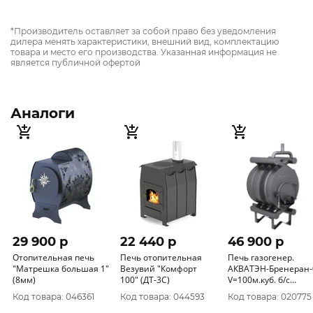
*Производитель оставляет за собой право без уведомления
дилера менять характеристики, внешний вид, комплектацию
товара и место его производства. Указанная информация не
является публичной офертой
Аналоги
29 900 p
22 440 p
46 900 p
Отопительная печь
Печь отопительная
Печь газогенер.
"Матрешка большая 1"
Везувий "Комфорт
АКВАТЭН-Бренеран-
(8мм)
100" (ДТ-3С)
V=100м.куб. б/с
(АОТВ-6)
Код товара: 046361
Код товара: 044593
Код товара: 020775