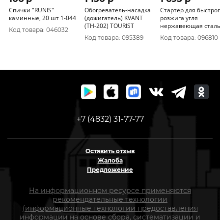
Спички "RUNIS"
Обогреватель-насадка
Стартер для быстро
каминные, 20 шт 1-044
(дожигатель) KVANT
розжига угля
(TH-202) TOURIST
нержавеющая стал
Код товара: 046032
(HS-KP-02) Helios
Код товара: 095389
Код товара: 096810
+7 (4832) 31-77-77
Оставить отзыв
Жалоба
Предложение
На информационном ресурсе применяются
рекомендательные технологии
(информационные технологии предоставления
информации на основе сбора, систематизации и