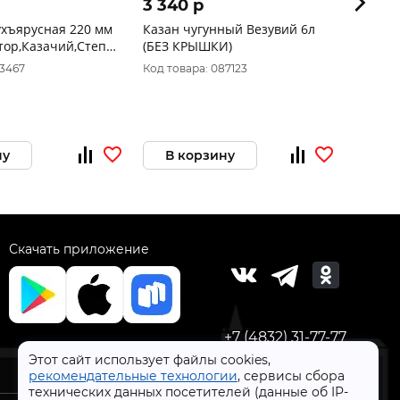
3 340 p
2 17
ухъярусная 220 мм
Казан чугунный Везувий 6л
Казан
тор,Казачий,Степной
(БЕЗ КРЫШКИ)
литро
крышк
73467
Код товара: 087123
Код то
ну
В корзину
В 
Скачать приложение
+7 (4832) 31-77-77
Этот сайт использует файлы cookies,
рекомендательные технологии
, сервисы сбора
технических данных посетителей (данные об IP-