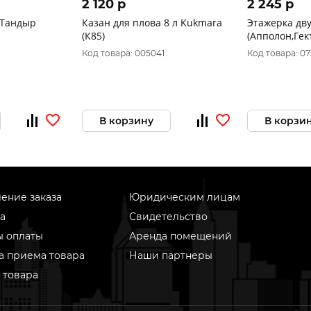
2 120 p
2 245 p
 Тандыр
Казан для плова 8 л Kukmara
Этажерка дв
(К85)
(Апполон,Гек
)
Код товара: 005041
Код товара: 0
В корзину
В корзи
ение заказа
Юридическим лицам
а
Свидетельство
ы оплаты
Аренда помещений
а приема товара
Наши партнеры
 товара