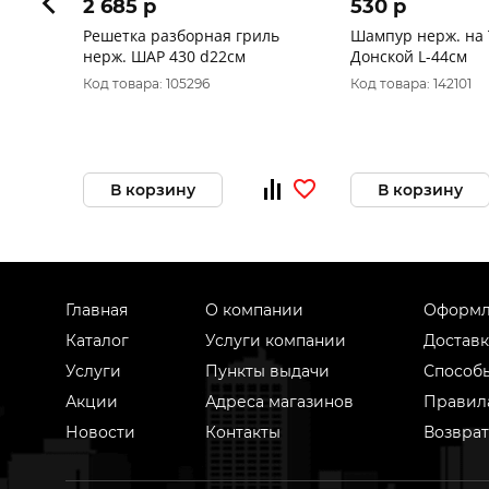
2 685 p
530 p
Решетка разборная гриль
Шампур нерж. на
нерж. ШАР 430 d22см
Донской L-44см
Код товара: 105296
Код товара: 142101
В корзину
В корзину
Главная
О компании
Оформл
Каталог
Услуги компании
Доставк
Услуги
Пункты выдачи
Способ
Акции
Адреса магазинов
Правил
Новости
Контакты
Возврат