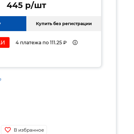
445 p/шт
у
Купить без регистрации
4 платежа по 111.25 ₽
е
В избранное