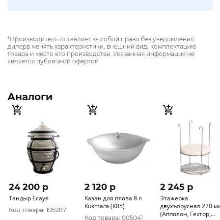
*Производитель оставляет за собой право без уведомления
дилера менять характеристики, внешний вид, комплектацию
товара и место его производства. Указанная информация не
является публичной офертой
Аналоги
24 200 p
2 120 p
2 245 p
Тандыр Есаул
Казан для плова 8 л
Этажерка
Kukmara (К85)
двухъярусная 220 м
Код товара: 105287
(Апполон, Гектор,
Код товара: 005041