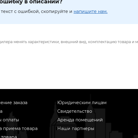
ошибку в описании?
текст с ошибкой, скопируйте и
напишите нам.
дилера менять характеристики, внешний вид, комплектацию товара и м
ение заказа
Юридическим лицам
а
Свидетельство
ы оплаты
Аренда помещений
а приема товара
Наши партнеры
 товара