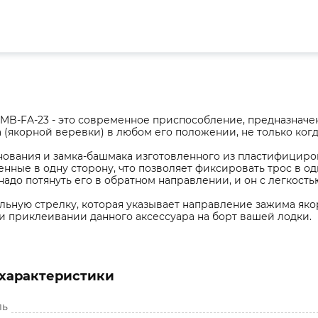
MB-FA-23 - это современное приспособление, предназначен
 (якорной веревки) в любом его положении, не только когда
снования и замка-башмака изготовленного из пластифициро
енные в одну сторону, что позволяет фиксировать трос в о
надо потянуть его в обратном направлении, и он с легкость
ьную стрелку, которая указывает направление зажима якорн
и приклеивании данного аксессуара на борт вашей лодки.
характеристики
ль