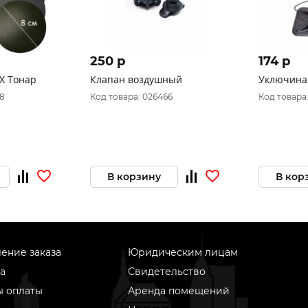
250 p
174 p
Х Тонар
Клапан воздушный
Уключина
8
Код товара: 026466
Код товара:
В корзину
В кор
ение заказа
Юридическим лицам
а
Свидетельство
ы оплаты
Аренда помещений