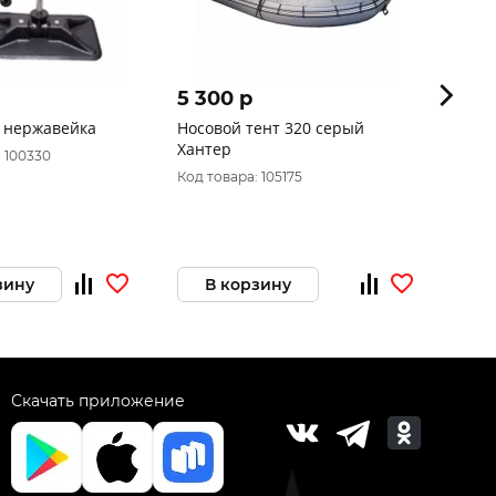
5 300 p
15 9
 нержавейка
Носовой тент 320 серый
Элект
Хантер
LBS (
 100330
Код товара: 105175
Код то
зину
В корзину
В 
Скачать приложение