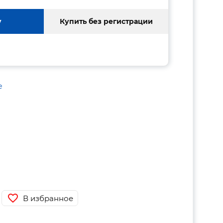
у
Купить без регистрации
е
В избранное