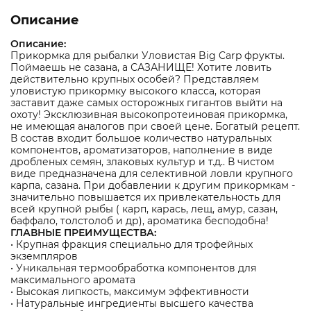
Описание
Описание:
Прикормка для рыбалки Уловистая Big Carp фрукты.
Поймаешь не сазана, а САЗАНИЩЕ! Хотите ловить
действительно крупных особей? Представляем
уловистую прикормку высокого класса, которая
заставит даже самых осторожных гигантов выйти на
охоту! Эксклюзивная высокопротеиновая прикормка,
не имеющая аналогов при своей цене. Богатый рецепт.
В состав входит большое количество натуральных
компонентов, ароматизаторов, наполнение в виде
дробленых семян, злаковых культур и т.д.. В чистом
виде предназначена для селективной ловли крупного
карпа, сазана. При добавлении к другим прикормкам -
значительно повышается их привлекательность для
всей крупной рыбы ( карп, карась, лещ, амур, сазан,
баффало, толстолоб и др), ароматика бесподобна!
ГЛАВНЫЕ ПРЕИМУЩЕСТВА:
• Крупная фракция специально для трофейных
экземпляров
• Уникальная термообработка компонентов для
максимального аромата
• Высокая липкость, максимум эффективности
• Натуральные ингредиенты высшего качества