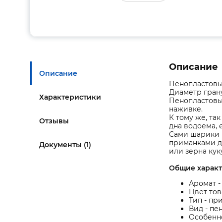
Описание
Описание
Пенопластовы
Диаметр грану
Характеристики
Пенопластовы
наживке.
К тому же, та
Отзывы
дна водоема, 
Сами шарики 
приманками д
Документы (1)
или зерна кук
Общие характ
Аромат -
Цвет тов
Тип - пр
Вид - пе
Особенн