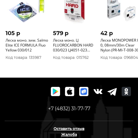
105 p
579 p
42 p
Леска моно. зим. Salmo
Леска моно. LJ
Леска MONOPOWER 
Elite ICE FORMULA Fluo
FLUOROCARBON HARD
0, 08mm/30m Clear
Yellow 030/012
030/023 LJ4051-023
Nylon (PR-MI-T-008-3
LJ4051-023
PREMIER fishing
Код товара: 135987
Код товара: 015762
Код товара: 096804
+7 (4832) 31-77-77
Оставить отзыв
Жалоба