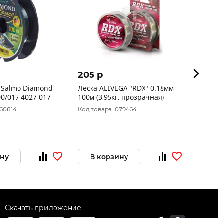
205 p
166 
 Salmo Diamond
Леска ALLVEGA "RDX" 0.18мм
Леска
0/017 4027-017
100м (3,95кг, прозрачная)
EXELE
060814
Код товара: 079464
Код то
ину
В корзину
В 
Скачать приложение