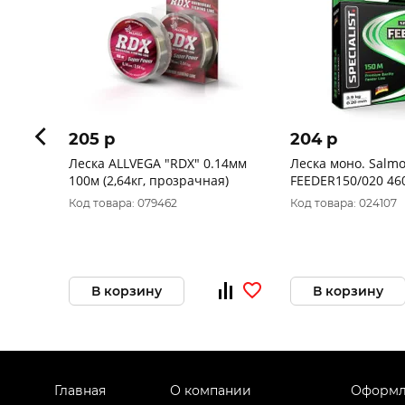
205 p
204 p
Леска ALLVEGA "RDX" 0.14мм
Леска моно. Salmo 
100м (2,64кг, прозрачная)
FEEDER1
Код товара: 079462
Код товара: 024107
В корзину
В корзину
Главная
О компании
Оформл