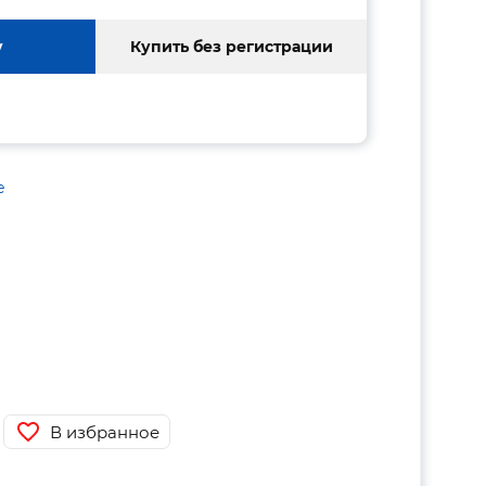
у
Купить без регистрации
е
В избранное