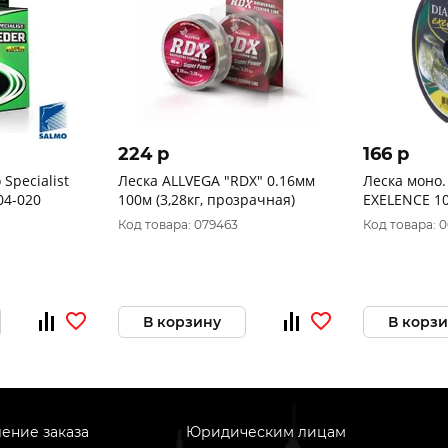
224 p
166 p
Specialist
Леска ALLVEGA "RDX" 0.16мм
Леска моно.
50/020 4604-020
100м (3,28кг, прозрачная)
EXELENCE 10
Код товара: 079463
Код товара: 
В корзину
В корз
ение заказа
Юридическим лицам