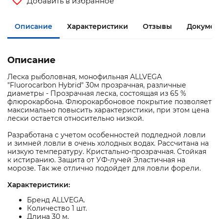
Добавить в избранное
Описание
Характеристики
Отзывы
Документ
Описание
Леска рыболовная, монофильная ALLVEGA
"Fluorocarbon Hybrid" 30м прозрачная, различные
диаметры - Прозрачная леска, состоящая из 65 %
флюрокарбона. Флюрокарбоновое покрытие позволяет
максимально повысить характеристики, при этом цена
лески остается относительно низкой.
Разработана с учетом особенностей подледной ловли
и зимней ловли в очень холодных водах. Рассчитана на
низкую температуру. Кристально-прозрачная. Стойкая
к истиранию. Защита от УФ-лучей Эластичная на
морозе. Так же отлично подойдет для ловли форели.
Характеристики:
Бренд ALLVEGA.
Количество 1 шт.
Длина 30 м.