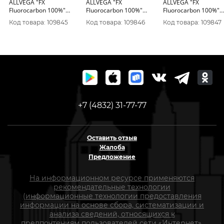
ALLVEGA "FX
ALLVEGA "FX
ALLVEGA "FX
Fluorocarbon 100%"
Fluorocarbon 100%"
Fluorocarbon 100%"
30м 0, 10мм (1, 27кг)
30м 0, 14мм (2, 50кг)
30м 0, 16мм (3, 11кг)
Код товара: 109845
Код товара: 109846
Код товара: 109847
флюорокарбон 100%
флюорокарбон 100%
флюорокарбон 100
+7 (4832) 31-77-77
Оставить отзыв
Жалоба
Предложение
На информационном ресурсе применяются
рекомендательные технологии
(информационные технологии предоставления
информации на основе сбора, систематизации и
анализа сведений, относящихся к
предпочтениям пользователей сети «Интернет»,