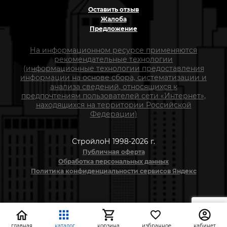
Оставить отзыв
Жалоба
Предложение
На информационном ресурсе применяются
рекомендательные технологии
(информационные технологии предоставления
информации на основе сбора, систематизации и
анализа сведений, относящихся к
предпочтениям пользователей сети «Интернет»,
находящихся на территории Российской
Федерации)
СтройлоН 1998-2026 г.
Публичная оферта
Обработка персональных данных
Политика конфиденциальности сервисов Яндекс
главная
каталог
корзина
избранное
кабинет