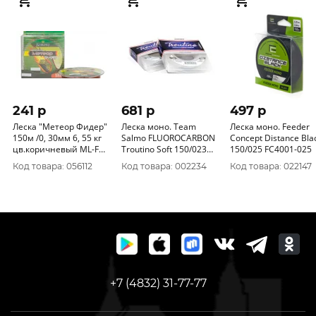
241 p
681 p
497 p
Леска "Метеор Фидер"
Леска моно. Team
Леска моно. Feeder
150м /0, 30мм 6, 55 кг
Salmo FLUOROCARBON
Concept Distance Bla
цв.коричневый ML-FB-
Troutino Soft 150/023
150/025 FC4001-025
030
TS5017-023
Код товара: 056112
Код товара: 002234
Код товара: 022147
+7 (4832) 31-77-77