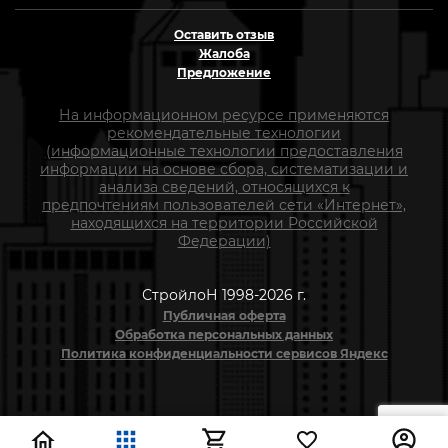
Оставить отзыв
Жалоба
Предложение
На информационном ресурсе применяются
рекомендательные технологии
(информационные технологии предоставления
информации на основе сбора, систематизации и
анализа сведений, относящихся к
предпочтениям пользователей сети «Интернет»,
находящихся на территории Российской
Федерации)
СтройлоН 1998-2026 г.
Публичная оферта
Обработка персональных данных
Политика конфиденциальности сервисов Яндекс