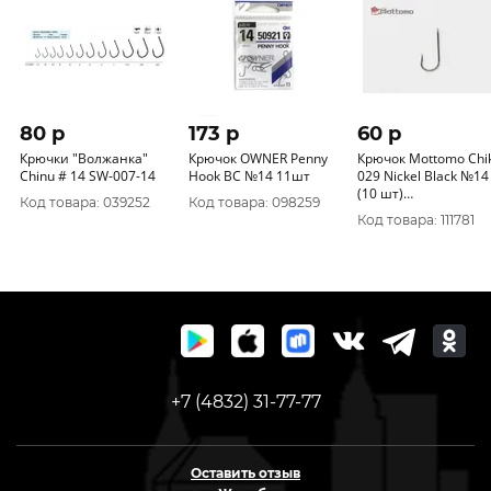
80 p
173 p
60 p
Крючки "Волжанка"
Крючок OWNER Penny
Крючок Mottomo Chi
Chinu # 14 SW-007-14
Hook BC №14 11шт
029 Nickel Black №14
(10 шт)
Код товара: 039252
Код товара: 098259
(06641/211217/00236
Код товара: 111781
Япония)
+7 (4832) 31-77-77
Оставить отзыв