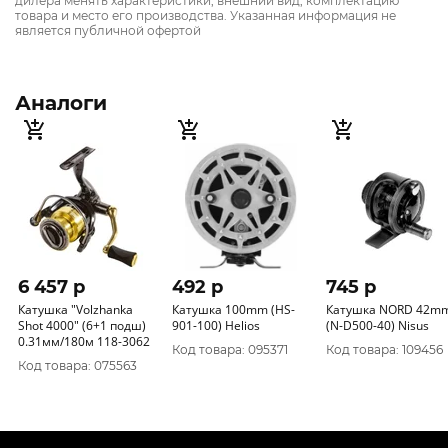
дилера менять характеристики, внешний вид, комплектацию
товара и место его производства. Указанная информация не
является публичной офертой
Аналоги
6 457 p
492 p
745 p
Катушка "Volzhanka
Катушка 100mm (HS-
Катушка NORD 42m
Shot 4000" (6+1 подш)
901-100) Helios
(N-D500-40) Nisus
0.31мм/180м 118-3062
Код товара: 095371
Код товара: 109456
Код товара: 075563