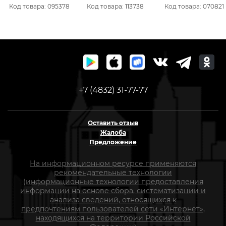
0.5 - 2.5g 0.1-0.3 PE (N-
Код товара: 095378
Код товара: 113738
Код товара: 070821
MS-602XUL-S) NISUS
+7 (4832) 31-77-77
Оставить отзыв
Жалоба
Предложение
На информационном ресурсе применяются
рекомендательные технологии
(информационные технологии предоставления
информации на основе сбора, систематизации и
анализа сведений, относящихся к
предпочтениям пользователей сети «Интернет»,
находящихся на территории Российской