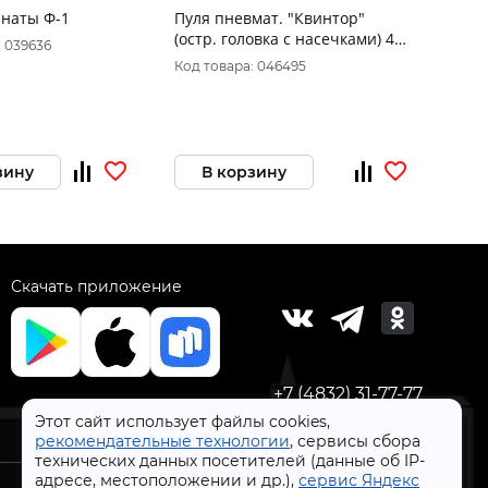
наты Ф-1
Пуля пневмат. "Квинтор"
Пуля 
(остр. головка с насечками) 4,5
мм 0,2
: 039636
мм 0,53 гр.(150шт.)
Код товара: 046495
Код то
зину
В корзину
В 
Скачать приложение
+7 (4832) 31-77-77
Этот сайт использует файлы cookies,
рекомендательные технологии
, сервисы сбора
технических данных посетителей (данные об IP-
адресе, местоположении и др.),
сервис Яндекс