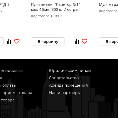
РГД-5
Пуля пневм. "Квинтор №1"
Муляж гра
кал. 4,5мм (300 шт.) острая
6
Код товара
головка 0,53гр
Код товара: 013803
В корзину
В кор
ение заказа
Юридическим лицам
а
Свидетельство
ы оплаты
Аренда помещений
а приема товара
Наши партнеры
 товара