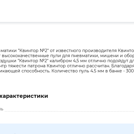
матики "Квинтор №2" от известного производителя Квинтор
т высококачественные пули для пневматики, мишени и обо
оздушки "Квинтор №2" калибром 4,5 мм отлично подойдут д
нтр тяжести патрона Квинтор отлично рассчитан. Благодар
кающей способность. Количество пуль 4.5 мм в банке - 300
характеристики
ль