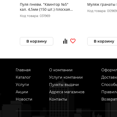
Пуля пневм. "Квинтор №5"
Муляж гранаты 
кал. 4,5мм (150 шт.) плоская
Код товара: 00969
головка. 0,53 гр.
Код товара: 031969
В корзину
В корзину
Главная
О компании
Оформл
Каталог
Услуги компании
Доставк
Услуги
Пункты выдачи
Способ
Акции
Адреса магазинов
Правил
Новости
Контакты
Возврат