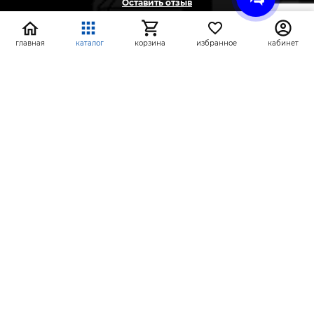
Оставить отзыв
Жалоба
Предложение
главная
каталог
корзина
избранное
кабинет
На информационном ресурсе применяются
рекомендательные технологии
(информационные технологии предоставления
информации на основе сбора, систематизации и
анализа сведений, относящихся к
предпочтениям пользователей сети «Интернет»,
находящихся на территории Российской
Федерации)
СтройлоН 1998-2026 г.
Публичная оферта
Обработка персональных данных
Политика конфиденциальности сервисов Яндекс