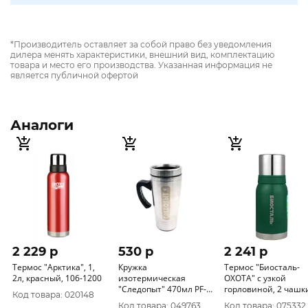
*Производитель оставляет за собой право без уведомления
дилера менять характеристики, внешний вид, комплектацию
товара и место его производства. Указанная информация не
является публичной офертой
Аналоги
2 229 p
530 p
2 241 p
Термос "Арктика", 1,
Кружка
Термос "Биосталь-
2л, красный, 106-1200
изотермическая
ОХОТА" с узкой
"Следопыт" 470мл PF-
горловиной, 2 чашки,
Код товара: 020148
CWS-P63
0, 75 л NBA-750G
Код товара: 049763
Код товара: 075332