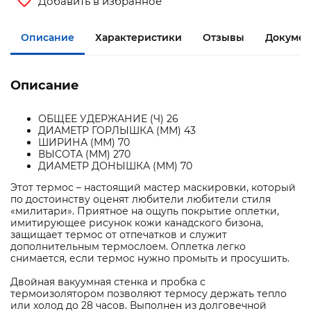
Добавить в избранное
Описание
Характеристики
Отзывы
Докумен
Описание
ОБЩЕЕ УДЕРЖАНИЕ (Ч) 26
ДИАМЕТР ГОРЛЫШКА (ММ) 43
ШИРИНА (ММ) 70
ВЫСОТА (ММ) 270
ДИАМЕТР ДОНЫШКА (ММ) 70
Этот термос – настоящий мастер маскировки, который
по достоинству оценят любители любители стиля
«милитари». Приятное на ощупь покрытие оплетки,
имитирующее рисунок кожи канадского бизона,
защищает термос от отпечатков и служит
дополнительным термослоем. Оплетка легко
снимается, если термос нужно промыть и просушить.
Двойная вакуумная стенка и пробка с
термоизолятором позволяют термосу держать тепло
или холод до 28 часов. Выполнен из долговечной