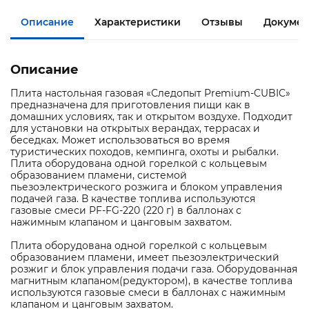
Описание
Характеристики
Отзывы
Документ
Описание
Плита настольная газовая «Следопыт Premium-CUBIC»
предназначена для приготовления пищи как в
домашних условиях, так и открытом воздухе. Подходит
для установки на открытых верандах, террасах и
беседках. Может использоваться во время
туристических походов, кемпинга, охоты и рыбалки.
Плита оборудована одной горелкой с кольцевым
образованием пламени, системой
пьезоэлектрического розжига и блоком управления
подачей газа. В качестве топлива используются
газовые смеси PF-FG-220 (220 г) в баллонах с
нажимным клапаном и цанговым захватом.
Плита оборудована одной горелкой с кольцевым
образованием пламени, имеет пьезоэлектрический
розжиг и блок управления подачи газа. Оборудованная
магнитным клапаном(редуктором), в качестве топлива
используются газовые смеси в баллонах с нажимным
клапаном и цанговым захватом.