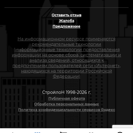
Оставить отзыв
Жалоба
Предложение
На информационном ресурсе применяются
рекомендательные технологии
(информационные технологии предоставления
информации на основе сбора, систематизации и
анализа сведений, относящихся к
предпочтениям пользователей сети «Интернет»,
находящихся на территории Российской
Федерации)
СтройлоН 1998-2026 г.
Публичная оферта
Обработка персональных данных
Политика конфиденциальности сервисов Яндекс