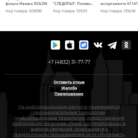
фольга Ижевск ISOLON
"СЛЕДОПЫТ- Полевой,
ассортименте 61141
Comfort Plus",
Код товара: 008961
Код товара: 101013
Код товара: 139418
190+35х90х10 см,
утеплитель
термофайбе
+7 (4832) 31-77-77
Оставить отзыв
Жалоба
Предложение
На информационном ресурсе применяются
рекомендательные технологии
(информационные технологии предоставления
информации на основе сбора, систематизации и
анализа сведений, относящихся к
предпочтениям пользователей сети «Интернет»,