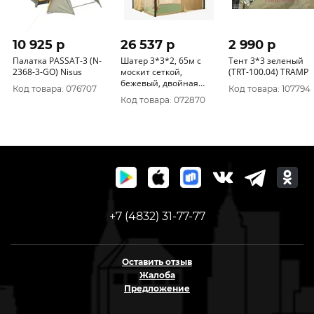
10 925 p
26 537 p
2 990 p
Палатка PASSAT-3 (N-
Шатер 3*3*2, 65м с
Тент 3*3 зеленый
2368-3-GO) Nisus
москит сеткой,
(TRT-100.04) TRAMP
бежевый, двойная
Код товара: 076707
Код товара: 107794
крыша GREEN
Код товара: 072870
DAYS/311172
+7 (4832) 31-77-77
Оставить отзыв
Жалоба
Предложение