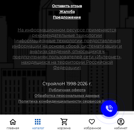
Оставить отзыв
Жалоба
Предложение
На информационном ресурсе применяются
рекомендательные технологии
(информационные технологии предоставления
информации на основе сбора, систематизации и
анализа сведений, относящихся к
предпочтениям пользователей сети «Интернет»,
находящихся на территории Российской
Федерации)
СтройлоН 1998-2026 г.
Публичная оферта
Обработка персональных данных
Политика конфиденциальности сервисов Яндекс
главная
каталог
корзина
избранное
кабинет