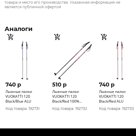
товара и место его производства. Указанная информация не
является публичной офертой
Аналоги
740 p
510 p
740 p
Лыжные палки
Лыжные палки
Лыжные палки
VUOKATTI 120
VUOKATTI 120
VUOKATTI 120
Black/Blue ALU
Black/Red 100%
Black/Red ALU
стекловолокно
Код товара: 192731
Код товара: 192732
Код товара: 192733