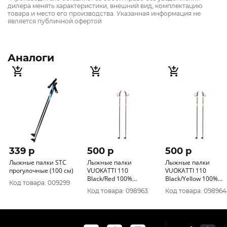
дилера менять характеристики, внешний вид, комплектацию
товара и место его производства. Указанная информация не
является публичной офертой
Аналоги
339 p
500 p
500 p
Лыжные палки STC
Лыжные палки
Лыжные палки
прогулочные (100 см)
VUOKATTI 110
VUOKATTI 110
Black/Red 100%
Black/Yellow 100%
Код товара: 009299
стекловолокно
стекловолокно
Код товара: 098963
Код товара: 098964