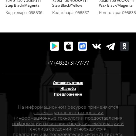
75мм 150 VUOKATTI
75мм 150 VUOKATTI
75мм 150 VUOKATTI
Step Black/Magenta
Step Black/Yellow
Wax Black/Magenta
Код товара: 098836
Код товара: 098837
Код товара: 098838
+7 (4832) 31-77-77
Оставить отзыв
Жалоба
Предложение
На информационном ресурсе применяются
рекомендательные технологии
(информационные технологии предоставления
информации на основе сбора, систематизации и
анализа сведений, относящихся к
предпочтениям пользователей сети «Интернет»,