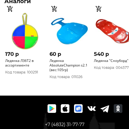
Аналоги
170 p
60 p
540 p
Ледянка Л36Т2 в
Ледянка
Ледянка "Сноуборд"
ассортименте
AbsoluteChampion s2.1
Код товара: 004577
(вес:105гр)
Код товара: 100291
Код товара: 011026
+7 (4832) 31-77-77