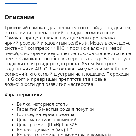
Описание
Трюковый самокат для решительных райдеров, для тех,
кто не видит препятствий, а видит возможности.
Самокат представлен в двух цветовых решениях –
яркий розовый и ядовитый зелёный. Модель оснащена
системой компрессии IHC и прочной алюминиевой
декой, с которыми выполнение трюков становится ещё
легче. Самокат способен выдержать вес до 80 кг, а руль
подходит для райдеров до роста 165 см. Быстрые
подшипники ABEC-9 не оставят ни у кого и малейших
сомнений, кто самый шустрый на площадке. Переходи
на Gloom и превращай препятствия в новые
возможности для развития мастерства!
Характеристики
Вилка, материал сталь
Гарантия 3 месяца со дня покупки
Грипсы, материал резина
Дека, материал алюминий
Дека, размер (ШхВ) 11 х 52.5
Колеса, диаметр (мм) 110
Колеса, материал полиуретан, алюминий