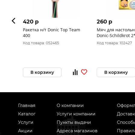
420 p
260 p
Ракетка н/т Donic Top Team
Мяч для настольн
400
Donic-Schildkrot 2*
оранжевый (6 шт.)
Код товара: 052465
Код товара: 102427
В корзину
В корзину
Главная
О компании
Оформл
Каталог
Услуги компании
Доставк
Услуги
Пункты выдачи
Способ
Акции
Адреса магазинов
Правил