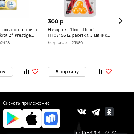
300 p
560 
стольного тенниса
Набор н/т "Пинг-Понг"
Ракет
krot 2* Prestige
IT108156 (2 ракетки, 3 мячика,
500
.) коробка
сетка), блистер
102428
Код товара: 125980
Код то
ину
В корзину
В 
Скачать приложение
+7 (4832) 31-77-77