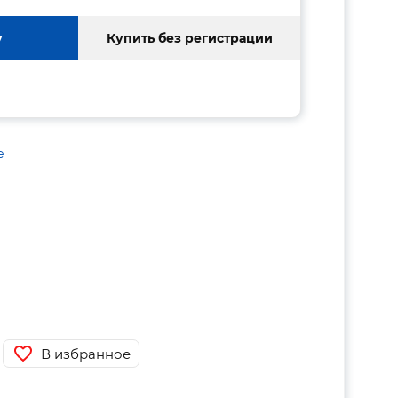
у
Купить без регистрации
е
В избранное