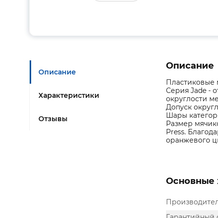
Описание
Описание
Пластиковые м
Серия Jade - 
Характеристики
округлости ме
Допуск округл
Шары категор
Отзывы
Размер мячико
Press. Благод
оранжевого ц
Основные 
Производите
Гарантийный 