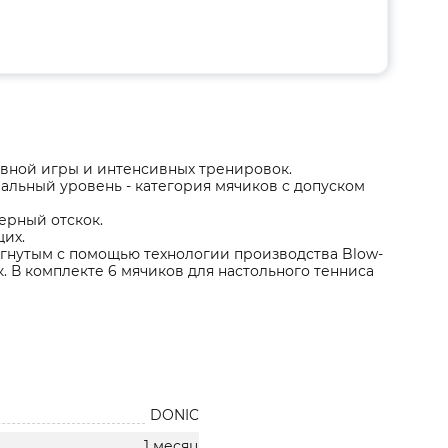
ивной игры и интенсивных тренировок.
чальный уровень - категория мячиков c допуском
ерный отскок.
их.
игнутым с помощью технологии производства Blow-
к. В комплекте 6 мячиков для настольного тенниса
DONIC
1 месяц