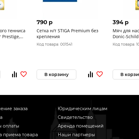
790 p
394 p
ого тенниса
Сетка н/т STIGA Premium без
Мяч для на
 Prestige,
крепления
Donic-Schild
, коробка
белый (6 шт
Код товара: 001541
Код товара: 
В корзину
В корз
ение заказа
Юридическим лицам
а
Свидетельство
ы оплаты
Аренда помещений
а приема товара
Наши партнеры