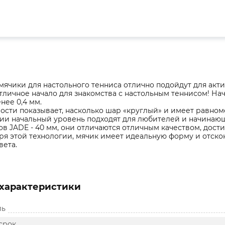
ячики для настольного тенниса отлично подойдут для акт
отличное начало для знакомства с настольным теннисом! На
нее 0,4 мм.
ости показывает, насколько шар «круглый» и имеет равном
ии начальный уровень подходят для любителей и начинающ
в JADE - 40 мм, они отличаются отличным качеством, дост
аря этой технологии, мячик имеет идеальную форму и отско
вета.
характеристики
ль
срок