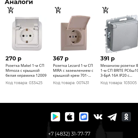
Аналоги
270 p
367 p
391 p
Розетка Makel 1-м СП
Розетка Lezard 1-м СП
Механизм розетки I
Mimoza с крышкой
MIRA с заземлением с
1-м СП BRITE РСбш1
белая керамика 12009
крышкой крем 701-
3-БрА 16А IP20 с
0303-123
заземлением с
Код товара: 033425
Код товара: 007431
Код товара: 103005
крышкой алюминий
BR-R16-16-K47
+7 (4832) 31-77-77