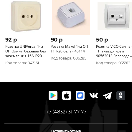
92 p
90 p
50 p
Розетка UNIVersal 1-м
Розетка Makel 1-м ОП
Розетка VICO Carmen
ОП Олимп бежевая без
TF IP20 белая 45114
TF+гнездо, крем
заземления 16А IP20 Б-
90562013 Распрода
Код товара: 006285
О0022
Код товара: 043161
Код товара: 035912
+7 (4832) 31-77-77
Оставить отзыв