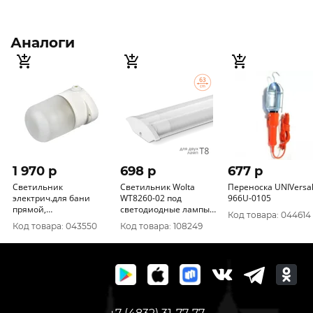
Аналоги
1 970 p
698 p
677 p
Светильник
Светильник Wolta
Переноска UNIVersa
электрич.для бани
WT8260-02 под
966U-0105
прямой,
светодиодные лампы
Код товара: 044614
влагозащищенный,
T8 (лампа в комплект
Код товара: 043550
Код товара: 108249
термостойкий 14501
не входит) IP20
632x118x40