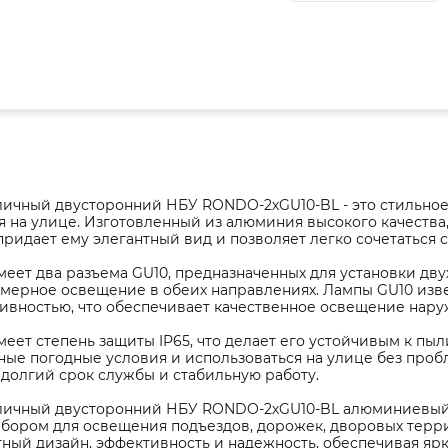
личный двусторонний НБУ RONDO-2хGU10-BL - это стильное
 на улице. Изготовленный из алюминия высокого качества,
ридает ему элегантный вид и позволяет легко сочетаться 
еет два разъема GU10, предназначенных для установки дву
омерное освещение в обеих направлениях. Лампы GU10 изв
ивностью, что обеспечивает качественное освещение нару
еет степень защиты IP65, что делает его устойчивым к пы
ые погодные условия и использоваться на улице без проб
долгий срок службы и стабильную работу.
личный двусторонний НБУ RONDO-2хGU10-BL алюминиевый п
бором для освещения подъездов, дорожек, дворовых террит
тный дизайн, эффективность и надежность, обеспечивая ярк