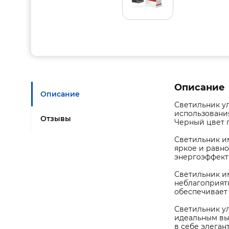
Описание
Описание
Светильник у
использования
Отзывы
Черный цвет п
Светильник им
яркое и равн
энергоэффект
Светильник им
неблагоприятн
обеспечивает 
Светильник у
идеальным вы
в себе элеган