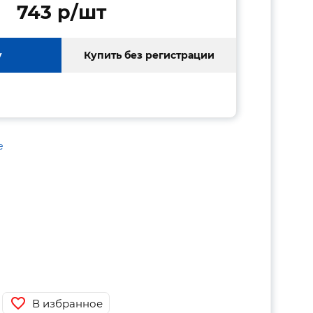
743 p/шт
у
Купить без регистрации
е
В избранное