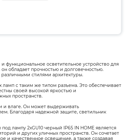
 и функциональное осветительное устройство для
 он обладает прочностью и долговечностью.
с различными стилями архитектуры.
х ламп с таким же типом разъема. Это обеспечивает
естны своей высокой яркостью и
жных пространств.
ли и влаге. Он может выдерживать
лем. Благодаря надежной защите, светильник
од лампу 2хGU10 черный IP65 IN HOME является
орий и других уличных пространств. Он сочетает
ое и качественное освещение, а также создавая