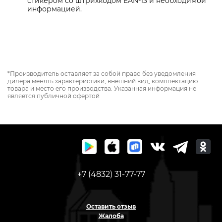
стикером со штрихкодом EAN-13 и необходимой
информацией.
*Производитель оставляет за собой право без уведомления
дилера менять характеристики, внешний вид, комплектацию
товара и место его производства. Указанная информация не
является публичной офертой
+7 (4832) 31-77-77
Оставить отзыв
Жалоба