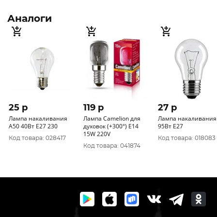
Аналоги
25 p
119 p
27 p
Лампа накаливания
Лампа Camelion для
Лампа накаливания
А50 40Вт E27 230
духовок (+300°) E14
95Вт E27
15W 220V
Код товара: 028417
Код товара: 018083
Код товара: 041874