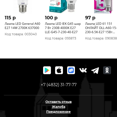
115 p
100 p
97 p
Лампа LED General A60
Лампа LED IEK G45 шар
Лампа LED 61 151
E27 14W 2700K 637000
7 Вт 230В 4000К E27
ОНЛАЙТ OLL-A60-15-
LLE-G45-7-230-40-E27
230-6.5K-E27 15Вт
Код товара: 003040
61151
Код товара: 093873
Код товара: 090838
+7 (4832) 31-77-77
Оставить отзыв
Жалоба
Предложение